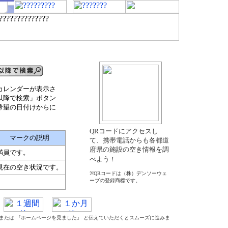
カレンダーが表示さ
以降で検索」ボタン
希望の日付けからに
QRコードにアクセスし
マークの説明
て、携帯電話からも各都道
府県の施設の空き情報を調
満員です。
べよう！
現在の空き状況です。
※QRコードは（株）デンソーウェ
ーブの登録商標です。
』 または 『ホームページを見ました』 と伝えていただくとスムーズに進みま