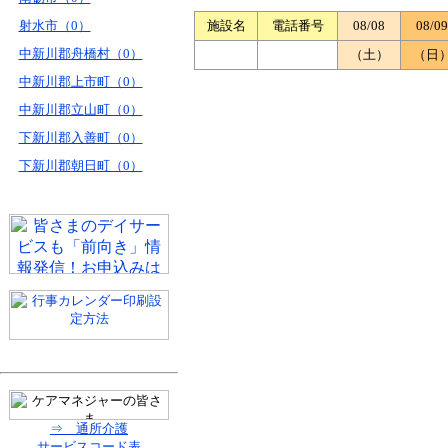
射水市（0）
施設名
電話番号
08/08
08/09
中新川郡舟橋村（0）
（土）
（日
中新川郡上市町（0）
中新川郡立山町（0）
下新川郡入善町（0）
下新川郡朝日町（0）
⇒ 通所介護
サービスコード表