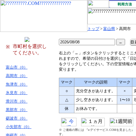
トップ
>
富山県
> 高岡市
市町村を選択し
※
てください。
右
上の「←」ボタンをクリックするとミニ
れますので、希望の日付けを選択して「日
をクリックしてください。下の空室情報が
富山市（0）
変ります。
高岡市（0）
マーク
マークの説明
マーク
魚津市（0）
○
充分空きがあります。
×
氷見市（0）
△
少し空きがあります。
1〜10
滑川市（0）
休
お休みです。
黒部市（0）
砺波市（0）
小矢部市（0）
※ ご連絡の際には 『e-デイサービス.COMを見ました
す。
南砺市（0）