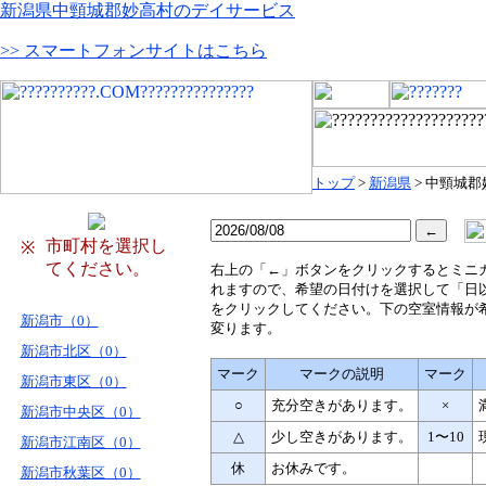
新潟県中頸城郡妙高村のデイサービス
>> スマートフォンサイトはこちら
トップ
>
新潟県
> 中頸城
市町村を選択し
※
てください。
右
上の「←」ボタンをクリックするとミニ
れますので、希望の日付けを選択して「日
をクリックしてください。下の空室情報が
新潟市（0）
変ります。
新潟市北区（0）
マーク
マークの説明
マーク
新潟市東区（0）
○
充分空きがあります。
×
新潟市中央区（0）
△
少し空きがあります。
1〜10
新潟市江南区（0）
休
お休みです。
新潟市秋葉区（0）