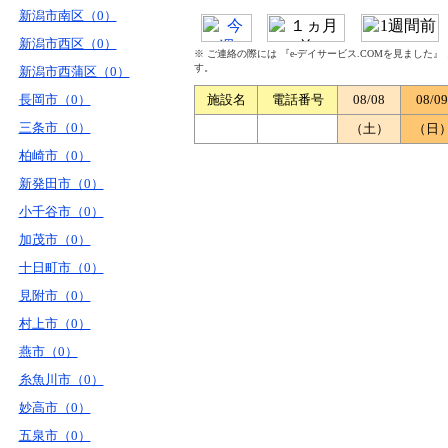
新潟市南区（0）
新潟市西区（0）
※ ご連絡の際には 『e-デイサービス.COMを見ました
す。
新潟市西蒲区（0）
長岡市（0）
施設名
電話番号
08/08
08/09
三条市（0）
（土）
（日
柏崎市（0）
新発田市（0）
小千谷市（0）
加茂市（0）
十日町市（0）
見附市（0）
村上市（0）
燕市（0）
糸魚川市（0）
妙高市（0）
五泉市（0）