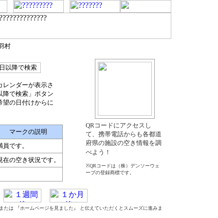
羽村
カレンダーが表示さ
以降で検索」ボタン
希望の日付けからに
QRコードにアクセスし
マークの説明
て、携帯電話からも各都道
府県の施設の空き情報を調
満員です。
べよう！
現在の空き状況です。
※QRコードは（株）デンソーウェ
ーブの登録商標です。
』 または 『ホームページを見ました』 と伝えていただくとスムーズに進みま