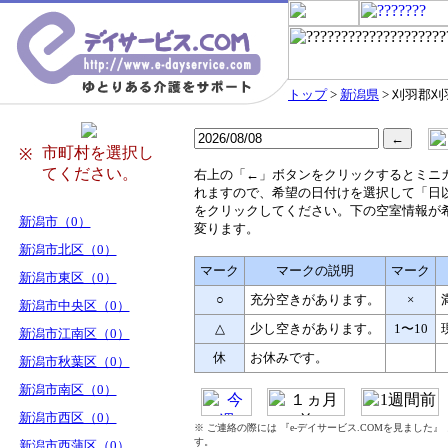
トップ
>
新潟県
> 刈羽郡刈
市町村を選択し
※
てください。
右
上の「←」ボタンをクリックするとミニ
れますので、希望の日付けを選択して「日
をクリックしてください。下の空室情報が
新潟市（0）
変ります。
新潟市北区（0）
マーク
マークの説明
マーク
新潟市東区（0）
○
充分空きがあります。
×
新潟市中央区（0）
△
少し空きがあります。
1〜10
新潟市江南区（0）
休
お休みです。
新潟市秋葉区（0）
新潟市南区（0）
新潟市西区（0）
※ ご連絡の際には 『e-デイサービス.COMを見ました
す。
新潟市西蒲区（0）