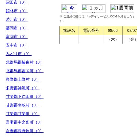
沼田市（0）
館林市（0）
※ ご連絡の際には 『e-デイサービス.COMを見ました
渋川市（0）
す。
藤岡市（0）
施設名
電話番号
08/06
08/07
富岡市（0）
（木）
（金
安中市（0）
みどり市（0）
北群馬郡榛東村（0）
北群馬郡吉岡町（0）
多野郡上野村（0）
多野郡神流町（0）
甘楽郡下仁田町（0）
甘楽郡南牧村（0）
甘楽郡甘楽町（0）
吾妻郡中之条町（0）
吾妻郡長野原町（0）