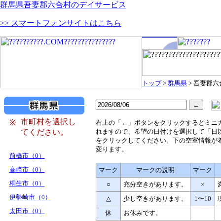
群馬県吾妻郡六合村のデイサービス
>> スマートフォンサイトはこちら
トップ
>
群馬県
> 吾妻郡六
市町村を選択し
※
右
上の「←」ボタンをクリックするとミニ
てください。
れますので、希望の日付けを選択して「日
をクリックしてください。下の空室情報が
変ります。
前橋市（0）
高崎市（0）
マーク
マークの説明
マーク
桐生市（0）
○
充分空きがあります。
×
伊勢崎市（0）
△
少し空きがあります。
1〜10
太田市（0）
休
お休みです。