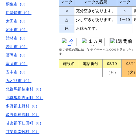
マーク
マークの説明
マーク
桐生市（0）
○
充分空きがあります。
×
伊勢崎市（0）
△
少し空きがあります。
1〜10
太田市（0）
休
お休みです。
沼田市（0）
館林市（0）
渋川市（0）
※ ご連絡の際には 『e-デイサービス.COMを見ました
す。
藤岡市（0）
富岡市（0）
施設名
電話番号
08/10
08/11
安中市（0）
（月）
（火
みどり市（0）
北群馬郡榛東村（0）
北群馬郡吉岡町（0）
多野郡上野村（0）
多野郡神流町（0）
甘楽郡下仁田町（0）
甘楽郡南牧村（0）