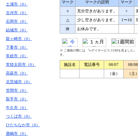
マーク
マークの説明
マーク
土浦市（0）
○
充分空きがあります。
×
古河市（0）
△
少し空きがあります。
1〜10
石岡市（0）
休
お休みです。
結城市（0）
龍ヶ崎市（0）
下妻市（0）
※ ご連絡の際には 『e-デイサービス.COMを見ました
す。
常総市（0）
常陸太田市（0）
施設名
電話番号
08/07
08/08
高萩市（0）
（金）
（土
北茨城市（0）
笠間市（0）
取手市（0）
牛久市（0）
つくば市（0）
ひたちなか市（0）
鹿嶋市（0）