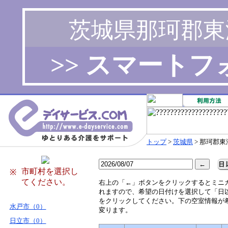
茨城県那珂郡東
>> スマート
トップ
>
茨城県
> 那珂郡東
市町村を選択し
※
てください。
右
上の「←」ボタンをクリックするとミニ
れますので、希望の日付けを選択して「日
をクリックしてください。下の空室情報が
水戸市（0）
変ります。
日立市（0）