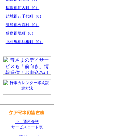
稲敷郡河内町（0）
結城郡八千代町（0）
猿島郡五霞村（0）
猿島郡境町（0）
北相馬郡利根町（0）
⇒ 通所介護
サービスコード表