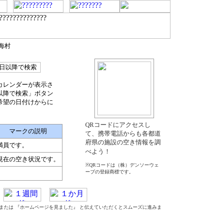
海村
カレンダーが表示さ
以降で検索」ボタン
希望の日付けからに
QRコードにアクセスし
マークの説明
て、携帯電話からも各都道
府県の施設の空き情報を調
満員です。
べよう！
現在の空き状況です。
※QRコードは（株）デンソーウェ
ーブの登録商標です。
』 または 『ホームページを見ました』 と伝えていただくとスムーズに進みま