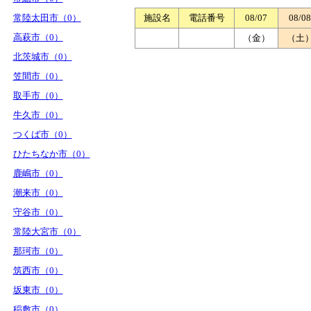
常陸太田市（0）
施設名
電話番号
08/07
08/08
高萩市（0）
（金）
（土
北茨城市（0）
笠間市（0）
取手市（0）
牛久市（0）
つくば市（0）
ひたちなか市（0）
鹿嶋市（0）
潮来市（0）
守谷市（0）
常陸大宮市（0）
那珂市（0）
筑西市（0）
坂東市（0）
稲敷市（0）