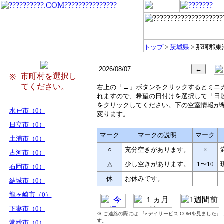
トップ
>
茨城県
> 那珂郡東
市町村を選択し
※
てください。
右
上の「←」ボタンをクリックするとミニ
れますので、希望の日付けを選択して「日
をクリックしてください。下の空室情報が
水戸市（0）
変ります。
日立市（0）
マーク
マークの説明
マーク
土浦市（0）
○
充分空きがあります。
×
古河市（0）
△
少し空きがあります。
1〜10
石岡市（0）
休
お休みです。
結城市（0）
龍ヶ崎市（0）
下妻市（0）
※ ご連絡の際には 『e-デイサービス.COMを見ました
す。
常総市（0）