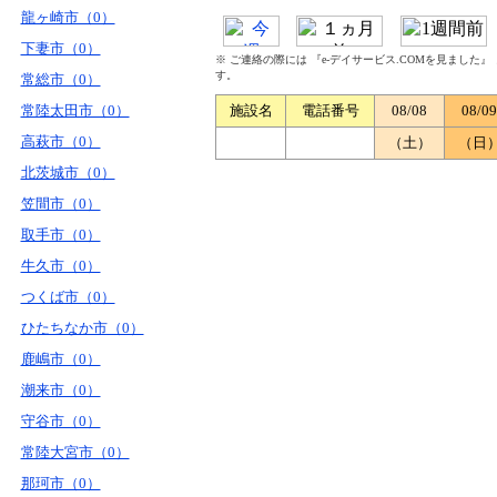
龍ヶ崎市（0）
下妻市（0）
※ ご連絡の際には 『e-デイサービス.COMを見ました
す。
常総市（0）
常陸太田市（0）
施設名
電話番号
08/08
08/09
高萩市（0）
（土）
（日
北茨城市（0）
笠間市（0）
取手市（0）
牛久市（0）
つくば市（0）
ひたちなか市（0）
鹿嶋市（0）
潮来市（0）
守谷市（0）
常陸大宮市（0）
那珂市（0）