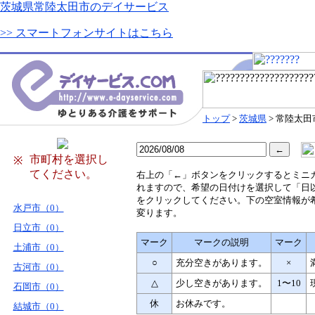
茨城県常陸太田市のデイサービス
>> スマートフォンサイトはこちら
トップ
>
茨城県
> 常陸太田
市町村を選択し
※
てください。
右
上の「←」ボタンをクリックするとミニ
れますので、希望の日付けを選択して「日
をクリックしてください。下の空室情報が
水戸市（0）
変ります。
日立市（0）
マーク
マークの説明
マーク
土浦市（0）
○
充分空きがあります。
×
古河市（0）
△
少し空きがあります。
1〜10
石岡市（0）
休
お休みです。
結城市（0）