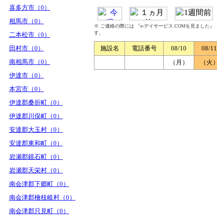
喜多方市（0）
相馬市（0）
※ ご連絡の際には 『e-デイサービス.COMを見ました
す。
二本松市（0）
田村市（0）
施設名
電話番号
08/10
08/11
南相馬市（0）
（月）
（火
伊達市（0）
本宮市（0）
伊達郡桑折町（0）
伊達郡川俣町（0）
安達郡大玉村（0）
安達郡東和町（0）
岩瀬郡鏡石町（0）
岩瀬郡天栄村（0）
南会津郡下郷町（0）
南会津郡檜枝岐村（0）
南会津郡只見町（0）