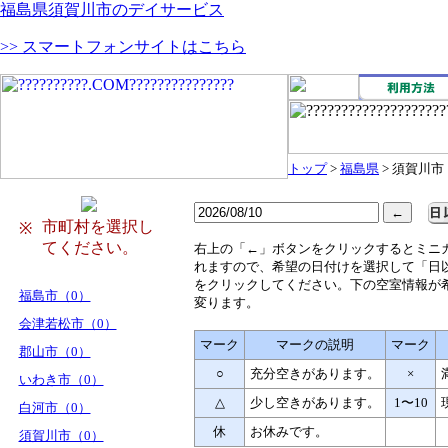
福島県須賀川市のデイサービス
>> スマートフォンサイトはこちら
トップ
>
福島県
> 須賀川市
市町村を選択し
※
てください。
右
上の「←」ボタンをクリックするとミニ
れますので、希望の日付けを選択して「日
をクリックしてください。下の空室情報が
福島市（0）
変ります。
会津若松市（0）
マーク
マークの説明
マーク
郡山市（0）
○
充分空きがあります。
×
いわき市（0）
△
少し空きがあります。
1〜10
白河市（0）
休
お休みです。
須賀川市（0）