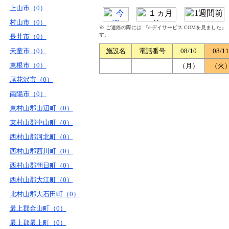
上山市（0）
村山市（0）
※ ご連絡の際には 『e-デイサービス.COMを見ました
す。
長井市（0）
天童市（0）
施設名
電話番号
08/10
08/11
東根市（0）
（月）
（火
尾花沢市（0）
南陽市（0）
東村山郡山辺町（0）
東村山郡中山町（0）
西村山郡河北町（0）
西村山郡西川町（0）
西村山郡朝日町（0）
西村山郡大江町（0）
北村山郡大石田町（0）
最上郡金山町（0）
最上郡最上町（0）