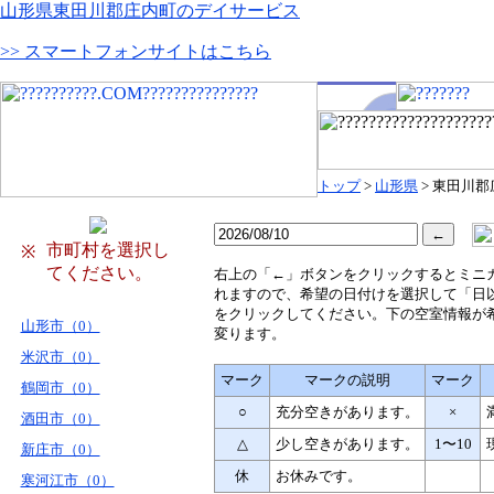
山形県東田川郡庄内町のデイサービス
>> スマートフォンサイトはこちら
トップ
>
山形県
> 東田川
市町村を選択し
※
てください。
右
上の「←」ボタンをクリックするとミニ
れますので、希望の日付けを選択して「日
をクリックしてください。下の空室情報が
山形市（0）
変ります。
米沢市（0）
マーク
マークの説明
マーク
鶴岡市（0）
○
充分空きがあります。
×
酒田市（0）
△
少し空きがあります。
1〜10
新庄市（0）
休
お休みです。
寒河江市（0）