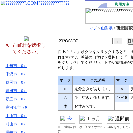
トップ
>
山形県
> 西置賜
市町村を選択し
※
てください。
右
上の「←」ボタンをクリックするとミニ
れますので、希望の日付けを選択して「日
をクリックしてください。下の空室情報が
山形市（0）
変ります。
米沢市（0）
マーク
マークの説明
マーク
鶴岡市（0）
○
充分空きがあります。
×
酒田市（0）
△
少し空きがあります。
1〜10
新庄市（0）
休
お休みです。
寒河江市（0）
上山市（0）
村山市（0）
※ ご連絡の際には 『e-デイサービス.COMを見ました
す。
長井市（0）