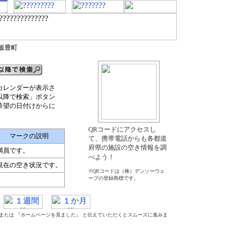
郡飯豊町
カレンダーが表示さ
以降で検索」ボタン
希望の日付けからに
QRコードにアクセスし
マークの説明
て、携帯電話からも各都道
府県の施設の空き情報を調
満員です。
べよう！
現在の空き状況です。
※QRコードは（株）デンソーウェ
ーブの登録商標です。
』 または 『ホームページを見ました』 と伝えていただくとスムーズに進みま