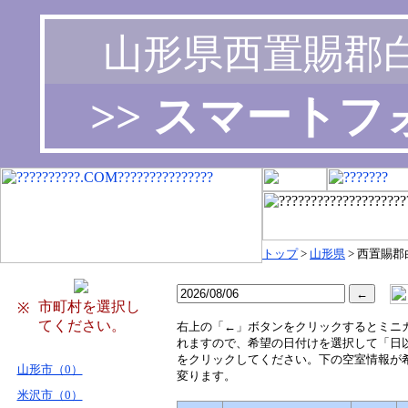
山形県西置賜郡
>> スマート
トップ
>
山形県
> 西置賜
市町村を選択し
※
てください。
右
上の「←」ボタンをクリックするとミニ
れますので、希望の日付けを選択して「日
をクリックしてください。下の空室情報が
山形市（0）
変ります。
米沢市（0）