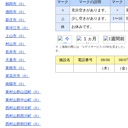
マーク
マークの説明
マーク
鶴岡市（0）
○
充分空きがあります。
×
酒田市（0）
△
少し空きがあります。
1〜10
新庄市（0）
休
お休みです。
寒河江市（0）
上山市（0）
村山市（0）
※ ご連絡の際には 『e-デイサービス.COMを見ました
す。
長井市（0）
天童市（0）
施設名
電話番号
08/06
08/07
東根市（0）
（木）
（金
尾花沢市（0）
南陽市（0）
東村山郡山辺町（0）
東村山郡中山町（0）
西村山郡河北町（0）
西村山郡西川町（0）
西村山郡朝日町（0）