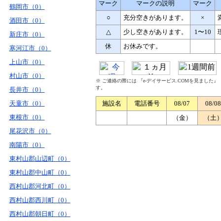
マーク
マークの説明
マーク
鶴岡市（0）
○
充分空きがあります。
×
酒田市（0）
△
少し空きがあります。
1〜10
新庄市（0）
休
お休みです。
寒河江市（0）
上山市（0）
村山市（0）
※ ご連絡の際には 『e-デイサービス.COMを見ました
す。
長井市（0）
天童市（0）
施設名
電話番号
08/07
08/08
東根市（0）
（金）
（土
尾花沢市（0）
南陽市（0）
東村山郡山辺町（0）
東村山郡中山町（0）
西村山郡河北町（0）
西村山郡西川町（0）
西村山郡朝日町（0）