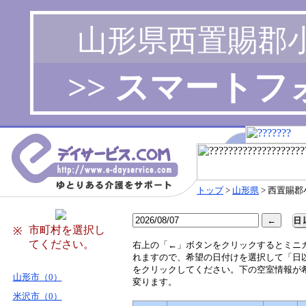
山形県西置賜郡
>> スマート
トップ
>
山形県
> 西置賜
市町村を選択し
※
てください。
右
上の「←」ボタンをクリックするとミニ
れますので、希望の日付けを選択して「日
をクリックしてください。下の空室情報が
山形市（0）
変ります。
米沢市（0）