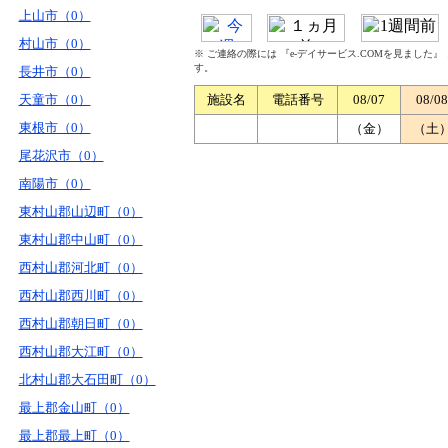
上山市（0）
村山市（0）
※ ご連絡の際には 『e-デイサービス.COMを見ました
す。
長井市（0）
天童市（0）
施設名
電話番号
08/07
08/08
東根市（0）
（金）
（土
尾花沢市（0）
南陽市（0）
東村山郡山辺町（0）
東村山郡中山町（0）
西村山郡河北町（0）
西村山郡西川町（0）
西村山郡朝日町（0）
西村山郡大江町（0）
北村山郡大石田町（0）
最上郡金山町（0）
最上郡最上町（0）