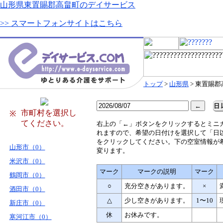
山形県東置賜郡高畠町のデイサービス
>> スマートフォンサイトはこちら
トップ
>
山形県
> 東置賜
市町村を選択し
※
てください。
右
上の「←」ボタンをクリックするとミニ
れますので、希望の日付けを選択して「日
をクリックしてください。下の空室情報が
山形市（0）
変ります。
米沢市（0）
マーク
マークの説明
マーク
鶴岡市（0）
○
充分空きがあります。
×
酒田市（0）
△
少し空きがあります。
1〜10
新庄市（0）
休
お休みです。
寒河江市（0）