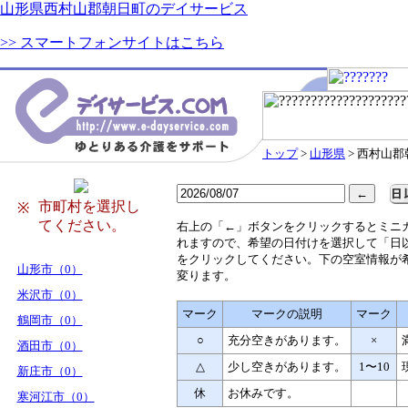
山形県西村山郡朝日町のデイサービス
>> スマートフォンサイトはこちら
トップ
>
山形県
> 西村山
市町村を選択し
※
てください。
右
上の「←」ボタンをクリックするとミニ
れますので、希望の日付けを選択して「日
をクリックしてください。下の空室情報が
山形市（0）
変ります。
米沢市（0）
マーク
マークの説明
マーク
鶴岡市（0）
○
充分空きがあります。
×
酒田市（0）
△
少し空きがあります。
1〜10
新庄市（0）
休
お休みです。
寒河江市（0）