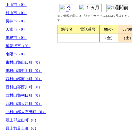
上山市（0）
村山市（0）
※ ご連絡の際には 『e-デイサービス.COMを見ました
す。
長井市（0）
天童市（0）
施設名
電話番号
08/07
08/08
東根市（0）
（金）
（土
尾花沢市（0）
南陽市（0）
東村山郡山辺町（0）
東村山郡中山町（0）
西村山郡河北町（0）
西村山郡西川町（0）
西村山郡朝日町（0）
西村山郡大江町（0）
北村山郡大石田町（0）
最上郡金山町（0）
最上郡最上町（0）