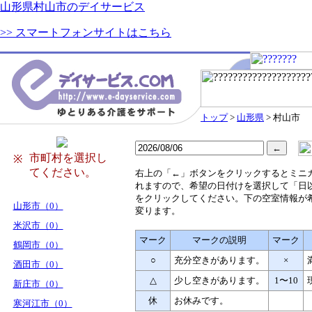
山形県村山市のデイサービス
>> スマートフォンサイトはこちら
トップ
>
山形県
> 村山市
市町村を選択し
※
てください。
右
上の「←」ボタンをクリックするとミニ
れますので、希望の日付けを選択して「日
をクリックしてください。下の空室情報が
山形市（0）
変ります。
米沢市（0）
マーク
マークの説明
マーク
鶴岡市（0）
○
充分空きがあります。
×
酒田市（0）
△
少し空きがあります。
1〜10
新庄市（0）
休
お休みです。
寒河江市（0）