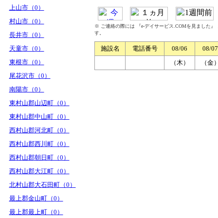
上山市（0）
村山市（0）
※ ご連絡の際には 『e-デイサービス.COMを見ました
す。
長井市（0）
天童市（0）
施設名
電話番号
08/06
08/07
東根市（0）
（木）
（金
尾花沢市（0）
南陽市（0）
東村山郡山辺町（0）
東村山郡中山町（0）
西村山郡河北町（0）
西村山郡西川町（0）
西村山郡朝日町（0）
西村山郡大江町（0）
北村山郡大石田町（0）
最上郡金山町（0）
最上郡最上町（0）