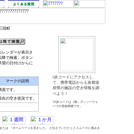
南三陸町
カレンダーが表示さ
以降で検索」ボタン
希望の日付けからに
QRコードにアクセスし
マークの説明
て、携帯電話からも各都道
府県の施設の空き情報を調
満員です。
べよう！
現在の空き状況です。
※QRコードは（株）デンソーウェ
ーブの登録商標です。
』 または 『ホームページを見ました』 と伝えていただくとスムーズに進みま