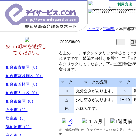
トップ
>
宮城県
> 本吉郡
市町村を選択し
※
てください。
右
上の「←」ボタンをクリックするとミニ
れますので、希望の日付けを選択して「日
をクリックしてください。下の空室情報が
仙台市青葉区（0）
変ります。
仙台市宮城野区（0）
マーク
マークの説明
マーク
仙台市若林区（0）
○
充分空きがあります。
×
仙台市太白区（0）
△
少し空きがあります。
1〜10
仙台市泉区（0）
休
お休みです。
石巻市（0）
塩竈市（0）
気仙沼市（0）
※ ご連絡の際には 『e-デイサービス.COMを見ました
す。
白石市（0）