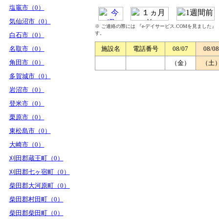
塩竈市（0）
気仙沼市（0）
※ ご連絡の際には 『e-デイサービス.COMを見ました
す。
白石市（0）
名取市（0）
施設名
電話番号
08/07
08/08
角田市（0）
（金）
（土
多賀城市（0）
岩沼市（0）
登米市（0）
栗原市（0）
東松島市（0）
大崎市（0）
刈田郡蔵王町（0）
刈田郡七ヶ宿町（0）
柴田郡大河原町（0）
柴田郡村田町（0）
柴田郡柴田町（0）