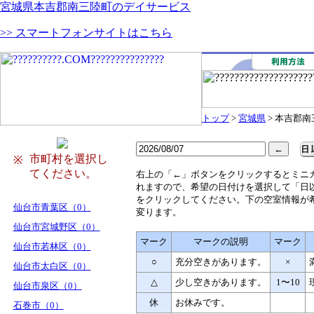
宮城県本吉郡南三陸町のデイサービス
>> スマートフォンサイトはこちら
トップ
>
宮城県
> 本吉郡
市町村を選択し
※
てください。
右
上の「←」ボタンをクリックするとミニ
れますので、希望の日付けを選択して「日
をクリックしてください。下の空室情報が
仙台市青葉区（0）
変ります。
仙台市宮城野区（0）
マーク
マークの説明
マーク
仙台市若林区（0）
○
充分空きがあります。
×
仙台市太白区（0）
△
少し空きがあります。
1〜10
仙台市泉区（0）
休
お休みです。
石巻市（0）