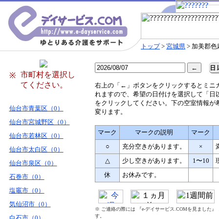
トップ
>
宮城県
> 加美郡色
市町村を選択し
※
てください。
右
上の「←」ボタンをクリックするとミニ
れますので、希望の日付けを選択して「日
をクリックしてください。下の空室情報が
仙台市青葉区（0）
変ります。
仙台市宮城野区（0）
マーク
マークの説明
マーク
仙台市若林区（0）
○
充分空きがあります。
×
仙台市太白区（0）
△
少し空きがあります。
1〜10
仙台市泉区（0）
休
お休みです。
石巻市（0）
塩竈市（0）
気仙沼市（0）
※ ご連絡の際には 『e-デイサービス.COMを見ました
す。
白石市（0）