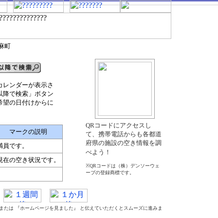
麻町
カレンダーが表示さ
以降で検索」ボタン
希望の日付けからに
QRコードにアクセスし
マークの説明
て、携帯電話からも各都道
府県の施設の空き情報を調
満員です。
べよう！
現在の空き状況です。
※QRコードは（株）デンソーウェ
ーブの登録商標です。
』 または 『ホームページを見ました』 と伝えていただくとスムーズに進みま