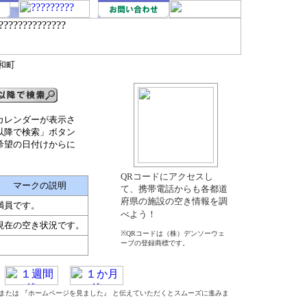
和町
カレンダーが表示さ
以降で検索」ボタン
希望の日付けからに
QRコードにアクセスし
マークの説明
て、携帯電話からも各都道
府県の施設の空き情報を調
満員です。
べよう！
現在の空き状況です。
※QRコードは（株）デンソーウェ
ーブの登録商標です。
』 または 『ホームページを見ました』 と伝えていただくとスムーズに進みま