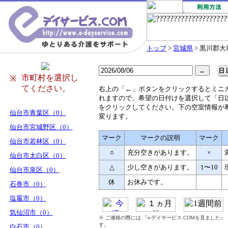
トップ
>
宮城県
> 黒川郡大
市町村を選択し
※
てください。
右
上の「←」ボタンをクリックするとミニ
れますので、希望の日付けを選択して「日
をクリックしてください。下の空室情報が
仙台市青葉区（0）
変ります。
仙台市宮城野区（0）
マーク
マークの説明
マーク
仙台市若林区（0）
○
充分空きがあります。
×
仙台市太白区（0）
△
少し空きがあります。
1〜10
仙台市泉区（0）
休
お休みです。
石巻市（0）
塩竈市（0）
気仙沼市（0）
※ ご連絡の際には 『e-デイサービス.COMを見ました
す。
白石市（0）