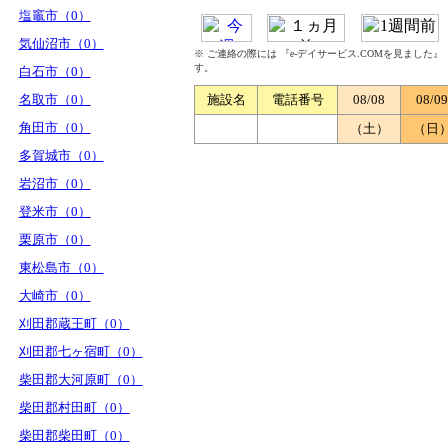
塩竈市（0）
気仙沼市（0）
※ ご連絡の際には 『e-デイサービス.COMを見ました
す。
白石市（0）
名取市（0）
施設名
電話番号
08/08
08/09
角田市（0）
（土）
（日
多賀城市（0）
岩沼市（0）
登米市（0）
栗原市（0）
東松島市（0）
大崎市（0）
刈田郡蔵王町（0）
刈田郡七ヶ宿町（0）
柴田郡大河原町（0）
柴田郡村田町（0）
柴田郡柴田町（0）