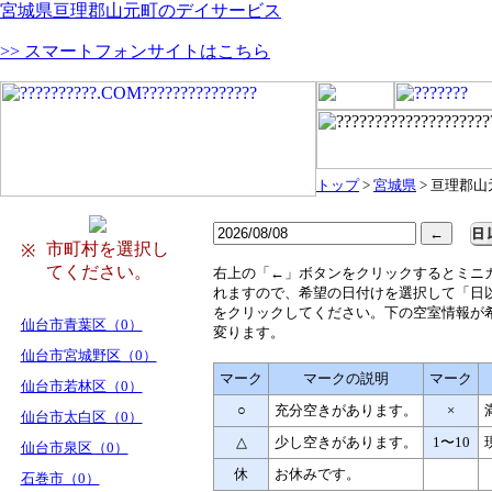
宮城県亘理郡山元町のデイサービス
>> スマートフォンサイトはこちら
トップ
>
宮城県
> 亘理郡山
市町村を選択し
※
てください。
右
上の「←」ボタンをクリックするとミニ
れますので、希望の日付けを選択して「日
をクリックしてください。下の空室情報が
仙台市青葉区（0）
変ります。
仙台市宮城野区（0）
マーク
マークの説明
マーク
仙台市若林区（0）
○
充分空きがあります。
×
仙台市太白区（0）
△
少し空きがあります。
1〜10
仙台市泉区（0）
休
お休みです。
石巻市（0）