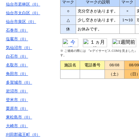
マーク
マークの説明
マーク
仙台市若林区（0）
○
充分空きがあります。
×
仙台市太白区（0）
△
少し空きがあります。
1〜10
仙台市泉区（0）
休
お休みです。
石巻市（0）
塩竈市（0）
気仙沼市（0）
※ ご連絡の際には 『e-デイサービス.COMを見ました
す。
白石市（0）
名取市（0）
施設名
電話番号
08/08
08/09
角田市（0）
（土）
（日
多賀城市（0）
岩沼市（0）
登米市（0）
栗原市（0）
東松島市（0）
大崎市（0）
刈田郡蔵王町（0）