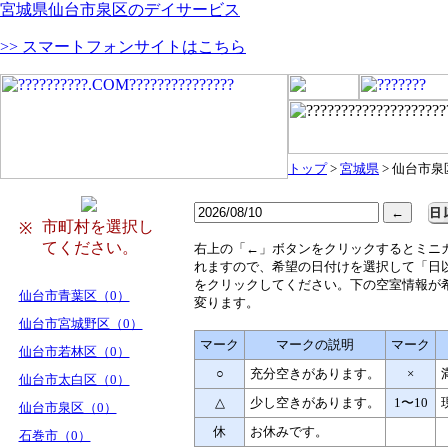
宮城県仙台市泉区のデイサービス
>> スマートフォンサイトはこちら
トップ
>
宮城県
> 仙台市泉
市町村を選択し
※
てください。
右
上の「←」ボタンをクリックするとミニ
れますので、希望の日付けを選択して「日
をクリックしてください。下の空室情報が
仙台市青葉区（0）
変ります。
仙台市宮城野区（0）
マーク
マークの説明
マーク
仙台市若林区（0）
○
充分空きがあります。
×
仙台市太白区（0）
△
少し空きがあります。
1〜10
仙台市泉区（0）
休
お休みです。
石巻市（0）