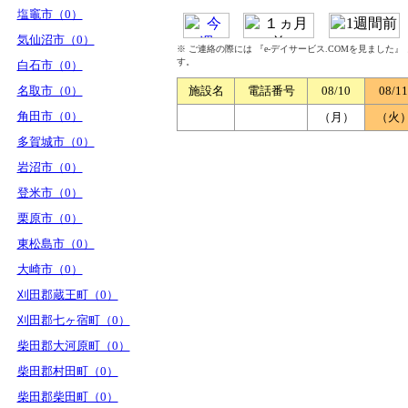
塩竈市（0）
気仙沼市（0）
※ ご連絡の際には 『e-デイサービス.COMを見ました
す。
白石市（0）
名取市（0）
施設名
電話番号
08/10
08/11
角田市（0）
（月）
（火
多賀城市（0）
岩沼市（0）
登米市（0）
栗原市（0）
東松島市（0）
大崎市（0）
刈田郡蔵王町（0）
刈田郡七ヶ宿町（0）
柴田郡大河原町（0）
柴田郡村田町（0）
柴田郡柴田町（0）