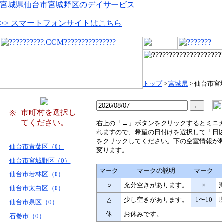
宮城県仙台市宮城野区のデイサービス
>> スマートフォンサイトはこちら
トップ
>
宮城県
> 仙台市
市町村を選択し
※
てください。
右
上の「←」ボタンをクリックするとミニ
れますので、希望の日付けを選択して「日
をクリックしてください。下の空室情報が
仙台市青葉区（0）
変ります。
仙台市宮城野区（0）
マーク
マークの説明
マーク
仙台市若林区（0）
○
充分空きがあります。
×
仙台市太白区（0）
△
少し空きがあります。
1〜10
仙台市泉区（0）
休
お休みです。
石巻市（0）