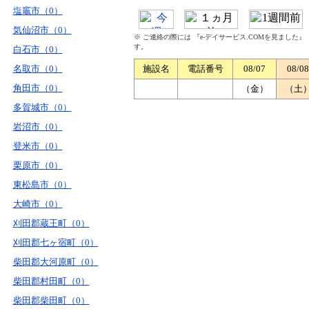
塩竈市（0）
気仙沼市（0）
※ ご連絡の際には 『e-デイサービス.COMを見ました
す。
白石市（0）
名取市（0）
施設名
電話番号
08/07
08/08
角田市（0）
（金）
（土
多賀城市（0）
岩沼市（0）
登米市（0）
栗原市（0）
東松島市（0）
大崎市（0）
刈田郡蔵王町（0）
刈田郡七ヶ宿町（0）
柴田郡大河原町（0）
柴田郡村田町（0）
柴田郡柴田町（0）