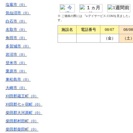
塩竈市（0）
気仙沼市（0）
※ ご連絡の際には 『e-デイサービス.COMを見ました
す。
白石市（0）
名取市（0）
施設名
電話番号
08/07
08/08
角田市（0）
（金）
（土
多賀城市（0）
岩沼市（0）
登米市（0）
栗原市（0）
東松島市（0）
大崎市（0）
刈田郡蔵王町（0）
刈田郡七ヶ宿町（0）
柴田郡大河原町（0）
柴田郡村田町（0）
柴田郡柴田町（0）