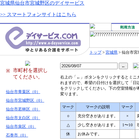
宮城県仙台市宮城野区のデイサービス
>> スマートフォンサイトはこちら
トップ
>
宮城県
> 仙台市
市町村を選択し
※
てください。
右
上の「←」ボタンをクリックするとミニ
れますので、希望の日付けを選択して「日
をクリックしてください。下の空室情報が
仙台市青葉区（0）
変ります。
仙台市宮城野区（0）
マーク
マークの説明
マーク
仙台市若林区（0）
○
充分空きがあります。
×
仙台市太白区（0）
△
少し空きがあります。
1〜10
仙台市泉区（0）
休
お休みです。
石巻市（0）