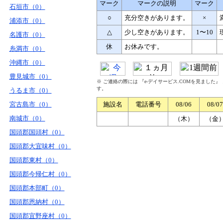
マーク
マークの説明
マーク
石垣市（0）
○
充分空きがあります。
×
浦添市（0）
△
少し空きがあります。
1〜10
名護市（0）
休
お休みです。
糸満市（0）
沖縄市（0）
豊見城市（0）
※ ご連絡の際には 『e-デイサービス.COMを見ました
す。
うるま市（0）
宮古島市（0）
施設名
電話番号
08/06
08/07
南城市（0）
（木）
（金
国頭郡国頭村（0）
国頭郡大宜味村（0）
国頭郡東村（0）
国頭郡今帰仁村（0）
国頭郡本部町（0）
国頭郡恩納村（0）
国頭郡宜野座村（0）