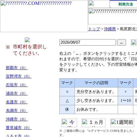
トップ
>
沖縄県
> 島尻郡
市町村を選択し
※
てください。
右
上の「←」ボタンをクリックするとミニ
れますので、希望の日付けを選択して「日
をクリックしてください。下の空室情報が
那覇市（0）
変ります。
宜野湾市（0）
マーク
マークの説明
マーク
石垣市（0）
○
充分空きがあります。
×
浦添市（0）
△
少し空きがあります。
1〜10
名護市（0）
休
お休みです。
糸満市（0）
沖縄市（0）
豊見城市（0）
※ ご連絡の際には 『e-デイサービス.COMを見ました
す。
うるま市（0）