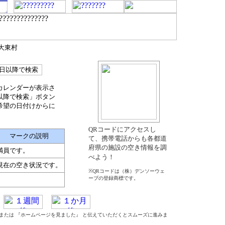
北大東村
カレンダーが表示さ
以降で検索」ボタン
希望の日付けからに
QRコードにアクセスし
マークの説明
て、携帯電話からも各都道
府県の施設の空き情報を調
満員です。
べよう！
現在の空き状況です。
※QRコードは（株）デンソーウェ
ーブの登録商標です。
』 または 『ホームページを見ました』 と伝えていただくとスムーズに進みま