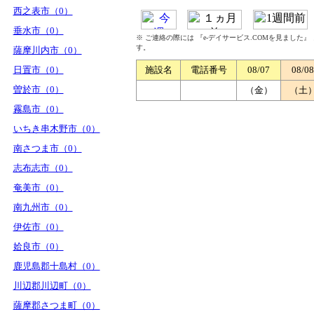
西之表市（0）
垂水市（0）
※ ご連絡の際には 『e-デイサービス.COMを見ました
す。
薩摩川内市（0）
日置市（0）
施設名
電話番号
08/07
08/08
曽於市（0）
（金）
（土
霧島市（0）
いちき串木野市（0）
南さつま市（0）
志布志市（0）
奄美市（0）
南九州市（0）
伊佐市（0）
姶良市（0）
鹿児島郡十島村（0）
川辺郡川辺町（0）
薩摩郡さつま町（0）