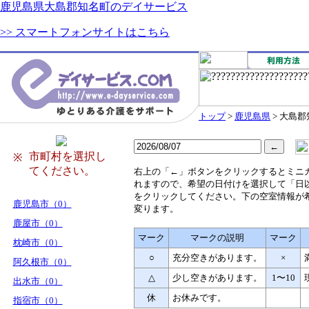
鹿児島県大島郡知名町のデイサービス
>> スマートフォンサイトはこちら
トップ
>
鹿児島県
> 大島
市町村を選択し
※
てください。
右
上の「←」ボタンをクリックするとミニ
れますので、希望の日付けを選択して「日
をクリックしてください。下の空室情報が
鹿児島市（0）
変ります。
鹿屋市（0）
マーク
マークの説明
マーク
枕崎市（0）
○
充分空きがあります。
×
阿久根市（0）
△
少し空きがあります。
1〜10
出水市（0）
休
お休みです。
指宿市（0）