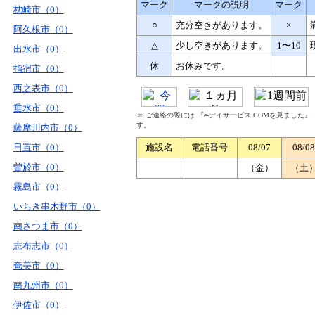
マーク
マークの説明
マーク
枕崎市（0）
○
充分空きがあります。
×
阿久根市（0）
△
少し空きがあります。
1〜10
出水市（0）
休
お休みです。
指宿市（0）
西之表市（0）
垂水市（0）
※ ご連絡の際には 『e-デイサービス.COMを見ました
す。
薩摩川内市（0）
日置市（0）
施設名
電話番号
08/07
08/08
曽於市（0）
（金）
（土
霧島市（0）
いちき串木野市（0）
南さつま市（0）
志布志市（0）
奄美市（0）
南九州市（0）
伊佐市（0）