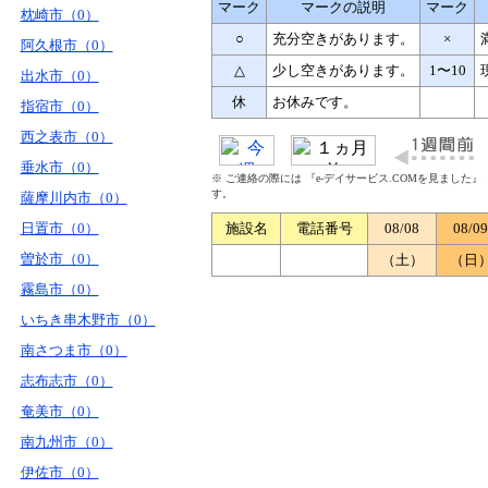
マーク
マークの説明
マーク
枕崎市（0）
○
充分空きがあります。
×
阿久根市（0）
△
少し空きがあります。
1〜10
出水市（0）
休
お休みです。
指宿市（0）
西之表市（0）
垂水市（0）
※ ご連絡の際には 『e-デイサービス.COMを見ました
す。
薩摩川内市（0）
日置市（0）
施設名
電話番号
08/08
08/09
曽於市（0）
（土）
（日
霧島市（0）
いちき串木野市（0）
南さつま市（0）
志布志市（0）
奄美市（0）
南九州市（0）
伊佐市（0）