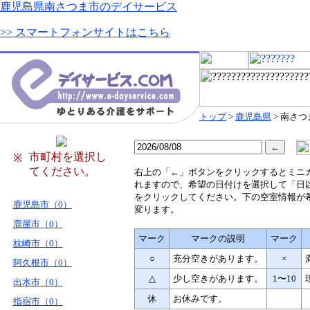
鹿児島県南さつま市のデイサービス
>> スマートフォンサイトはこちら
トップ
>
鹿児島県
> 南さつ
市町村を選択し
※
てください。
右
上の「←」ボタンをクリックするとミニ
れますので、希望の日付けを選択して「日
をクリックしてください。下の空室情報が
鹿児島市（0）
変ります。
鹿屋市（0）
マーク
マークの説明
マーク
枕崎市（0）
○
充分空きがあります。
×
阿久根市（0）
△
少し空きがあります。
1〜10
出水市（0）
休
お休みです。
指宿市（0）