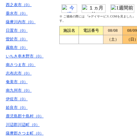
西之表市（0）
垂水市（0）
※ ご連絡の際には 『e-デイサービス.COMを見ました
す。
薩摩川内市（0）
日置市（0）
施設名
電話番号
08/08
08/09
曽於市（0）
（土）
（日
霧島市（0）
いちき串木野市（0）
南さつま市（0）
志布志市（0）
奄美市（0）
南九州市（0）
伊佐市（0）
姶良市（0）
鹿児島郡十島村（0）
川辺郡川辺町（0）
薩摩郡さつま町（0）