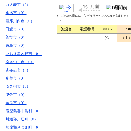
西之表市（0）
垂水市（0）
※ ご連絡の際には 『e-デイサービス.COMを見ました
す。
薩摩川内市（0）
日置市（0）
施設名
電話番号
08/07
08/08
曽於市（0）
（金）
（土
霧島市（0）
いちき串木野市（0）
南さつま市（0）
志布志市（0）
奄美市（0）
南九州市（0）
伊佐市（0）
姶良市（0）
鹿児島郡十島村（0）
川辺郡川辺町（0）
薩摩郡さつま町（0）