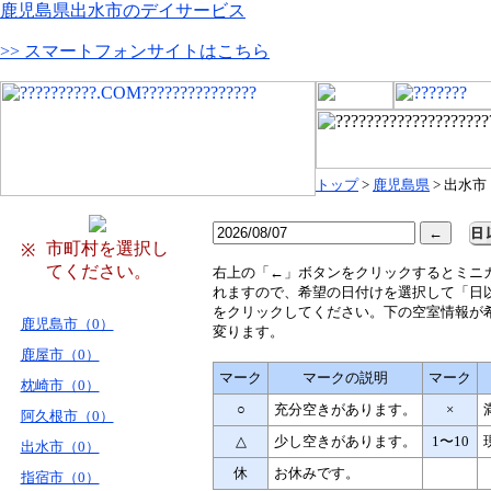
鹿児島県出水市のデイサービス
>> スマートフォンサイトはこちら
トップ
>
鹿児島県
> 出水市
市町村を選択し
※
てください。
右
上の「←」ボタンをクリックするとミニ
れますので、希望の日付けを選択して「日
をクリックしてください。下の空室情報が
鹿児島市（0）
変ります。
鹿屋市（0）
マーク
マークの説明
マーク
枕崎市（0）
○
充分空きがあります。
×
阿久根市（0）
△
少し空きがあります。
1〜10
出水市（0）
休
お休みです。
指宿市（0）