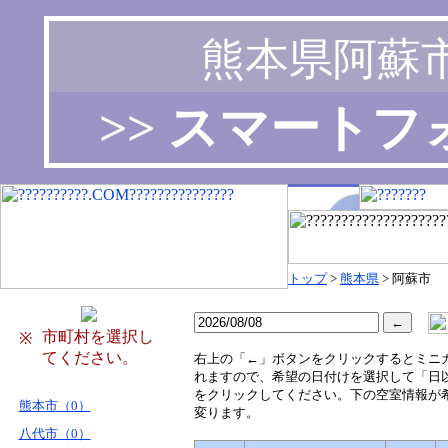
熊本県阿蘇
>> スマート
トップ
>
熊本県
> 阿蘇市
市町村を選択し
※
てください。
右
上の「←」ボタンをクリックするとミニ
れますので、希望の日付けを選択して「日
をクリックしてください。下の空室情報が
熊本市（0）
変ります。
八代市（0）