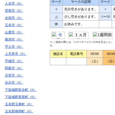
マーク
マークの説明
マーク
人吉市（0）
○
充分空きがあります。
×
荒尾市（0）
△
少し空きがあります。
1〜10
水俣市（0）
休
お休みです。
玉名市（0）
山鹿市（0）
菊池市（0）
※ ご連絡の際には 『e-デイサービス.COMを見ました
す。
宇土市（0）
上天草市（0）
施設名
電話番号
08/08
08/09
宇城市（0）
（土）
（日
阿蘇市（0）
天草市（0）
合志市（0）
下益城郡富合町（0）
下益城郡美里町（0）
玉名郡玉東町（0）
玉名郡南関町（0）