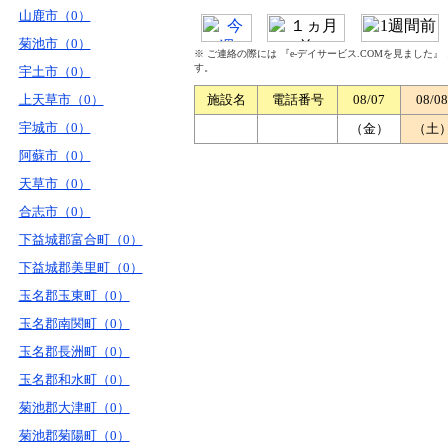
山鹿市（0）
菊池市（0）
※ ご連絡の際には 『e-デイサービス.COMを見ました
す。
宇土市（0）
上天草市（0）
施設名
電話番号
08/07
08/08
宇城市（0）
（金）
（土
阿蘇市（0）
天草市（0）
合志市（0）
下益城郡富合町（0）
下益城郡美里町（0）
玉名郡玉東町（0）
玉名郡南関町（0）
玉名郡長洲町（0）
玉名郡和水町（0）
菊池郡大津町（0）
菊池郡菊陽町（0）