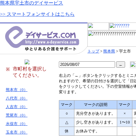
熊本県宇土市のデイサービス
>> スマートフォンサイトはこちら
トップ
>
熊本県
> 宇土市
市町村を選択し
※
てください。
右
上の「←」ボタンをクリックするとミニ
れますので、希望の日付けを選択して「日
をクリックしてください。下の空室情報が
熊本市（0）
変ります。
八代市（0）
マーク
マークの説明
マーク
人吉市（0）
○
充分空きがあります。
×
荒尾市（0）
△
少し空きがあります。
1〜10
水俣市（0）
休
お休みです。
玉名市（0）