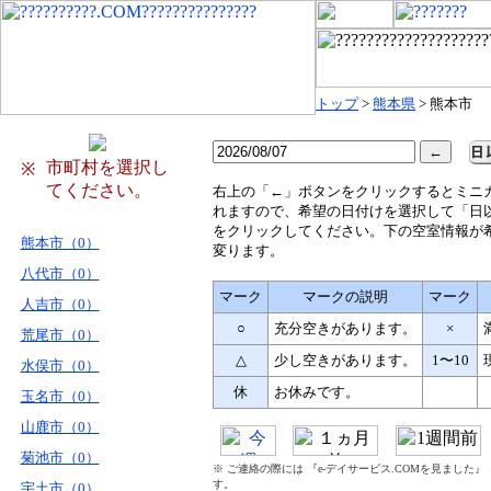
トップ
>
熊本県
> 熊本市
市町村を選択し
※
てください。
右
上の「←」ボタンをクリックするとミニ
れますので、希望の日付けを選択して「日
をクリックしてください。下の空室情報が
熊本市（0）
変ります。
八代市（0）
マーク
マークの説明
マーク
人吉市（0）
○
充分空きがあります。
×
荒尾市（0）
△
少し空きがあります。
1〜10
水俣市（0）
休
お休みです。
玉名市（0）
山鹿市（0）
菊池市（0）
※ ご連絡の際には 『e-デイサービス.COMを見ました
す。
宇土市（0）