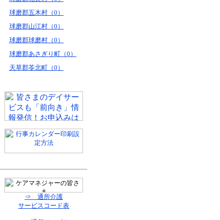
球磨郡五木村（0）
球磨郡山江村（0）
球磨郡球磨村（0）
球磨郡あさぎり町（0）
天草郡苓北町（0）
⇒ 通所介護
サービスコード表