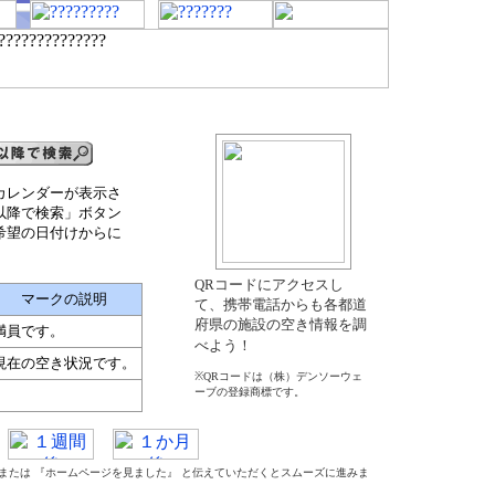
カレンダーが表示さ
以降で検索」ボタン
希望の日付けからに
QRコードにアクセスし
マークの説明
て、携帯電話からも各都道
府県の施設の空き情報を調
満員です。
べよう！
現在の空き状況です。
※QRコードは（株）デンソーウェ
ーブの登録商標です。
』 または 『ホームページを見ました』 と伝えていただくとスムーズに進みま