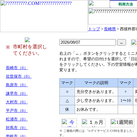
トップ
>
長崎県
> 西彼杵
市町村を選択し
※
てください。
右
上の「←」ボタンをクリックするとミニ
れますので、希望の日付けを選択して「日
をクリックしてください。下の空室情報が
長崎市（0）
変ります。
佐世保市（0）
マーク
マークの説明
マーク
島原市（0）
○
充分空きがあります。
×
諫早市（0）
△
少し空きがあります。
1〜10
大村市（0）
休
お休みです。
平戸市（0）
松浦市（0）
対馬市（0）
※ ご連絡の際には 『e-デイサービス.COMを見ました
す。
壱岐市（0）