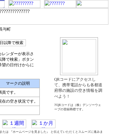
郡長与町
カレンダーが表示さ
以降で検索」ボタン
希望の日付けからに
QRコードにアクセスし
マークの説明
て、携帯電話からも各都道
府県の施設の空き情報を調
満員です。
べよう！
現在の空き状況です。
※QRコードは（株）デンソーウェ
ーブの登録商標です。
』 または 『ホームページを見ました』 と伝えていただくとスムーズに進みま