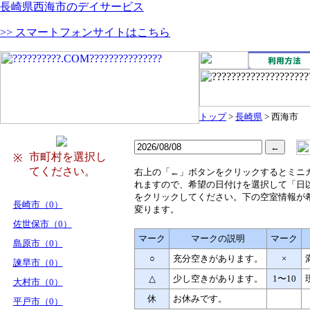
長崎県西海市のデイサービス
>> スマートフォンサイトはこちら
トップ
>
長崎県
> 西海市
市町村を選択し
※
てください。
右
上の「←」ボタンをクリックするとミニ
れますので、希望の日付けを選択して「日
をクリックしてください。下の空室情報が
長崎市（0）
変ります。
佐世保市（0）
マーク
マークの説明
マーク
島原市（0）
○
充分空きがあります。
×
諫早市（0）
△
少し空きがあります。
1〜10
大村市（0）
休
お休みです。
平戸市（0）