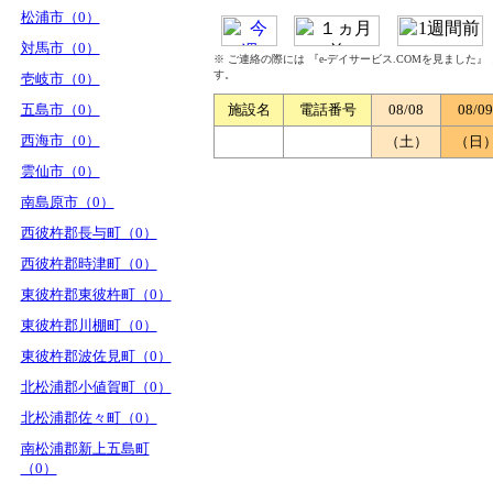
松浦市（0）
対馬市（0）
※ ご連絡の際には 『e-デイサービス.COMを見ました
す。
壱岐市（0）
五島市（0）
施設名
電話番号
08/08
08/09
西海市（0）
（土）
（日
雲仙市（0）
南島原市（0）
西彼杵郡長与町（0）
西彼杵郡時津町（0）
東彼杵郡東彼杵町（0）
東彼杵郡川棚町（0）
東彼杵郡波佐見町（0）
北松浦郡小値賀町（0）
北松浦郡佐々町（0）
南松浦郡新上五島町
（0）