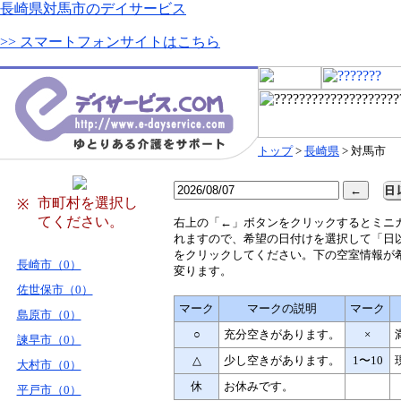
長崎県対馬市のデイサービス
>> スマートフォンサイトはこちら
トップ
>
長崎県
> 対馬市
市町村を選択し
※
てください。
右
上の「←」ボタンをクリックするとミニ
れますので、希望の日付けを選択して「日
をクリックしてください。下の空室情報が
長崎市（0）
変ります。
佐世保市（0）
マーク
マークの説明
マーク
島原市（0）
○
充分空きがあります。
×
諫早市（0）
△
少し空きがあります。
1〜10
大村市（0）
休
お休みです。
平戸市（0）