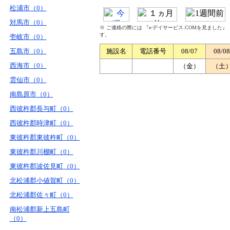
松浦市（0）
対馬市（0）
※ ご連絡の際には 『e-デイサービス.COMを見ました
す。
壱岐市（0）
五島市（0）
施設名
電話番号
08/07
08/08
西海市（0）
（金）
（土
雲仙市（0）
南島原市（0）
西彼杵郡長与町（0）
西彼杵郡時津町（0）
東彼杵郡東彼杵町（0）
東彼杵郡川棚町（0）
東彼杵郡波佐見町（0）
北松浦郡小値賀町（0）
北松浦郡佐々町（0）
南松浦郡新上五島町
（0）