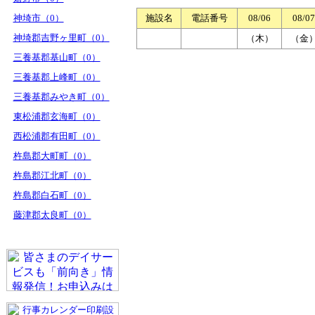
神埼市（0）
施設名
電話番号
08/06
08/07
神埼郡吉野ヶ里町（0）
（木）
（金
三養基郡基山町（0）
三養基郡上峰町（0）
三養基郡みやき町（0）
東松浦郡玄海町（0）
西松浦郡有田町（0）
杵島郡大町町（0）
杵島郡江北町（0）
杵島郡白石町（0）
藤津郡太良町（0）