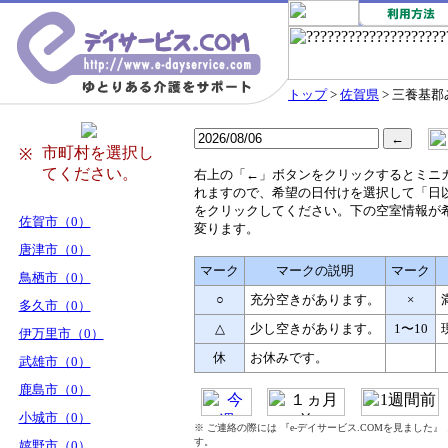
トップ
>
佐賀県
> 三養基
市町村を選択し
※
てください。
右
上の「←」ボタンをクリックするとミニ
れますので、希望の日付けを選択して「日
をクリックしてください。下の空室情報が
佐賀市（0）
変ります。
唐津市（0）
マーク
マークの説明
マーク
鳥栖市（0）
○
充分空きがあります。
×
多久市（0）
△
少し空きがあります。
1〜10
伊万里市（0）
休
お休みです。
武雄市（0）
鹿島市（0）
小城市（0）
※ ご連絡の際には 『e-デイサービス.COMを見ました
す。
嬉野市（0）