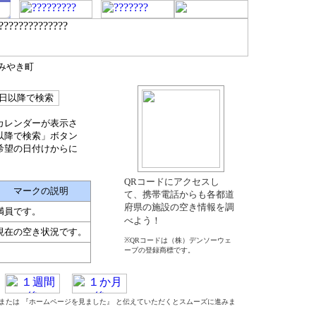
郡みやき町
カレンダーが表示さ
以降で検索」ボタン
希望の日付けからに
QRコードにアクセスし
マークの説明
て、携帯電話からも各都道
府県の施設の空き情報を調
満員です。
べよう！
現在の空き状況です。
※QRコードは（株）デンソーウェ
ーブの登録商標です。
』 または 『ホームページを見ました』 と伝えていただくとスムーズに進みま