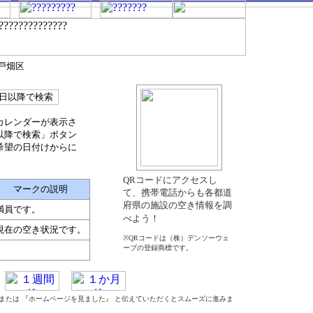
市戸畑区
カレンダーが表示さ
以降で検索」ボタン
希望の日付けからに
QRコードにアクセスし
マークの説明
て、携帯電話からも各都道
府県の施設の空き情報を調
満員です。
べよう！
現在の空き状況です。
※QRコードは（株）デンソーウェ
ーブの登録商標です。
』 または 『ホームページを見ました』 と伝えていただくとスムーズに進みま