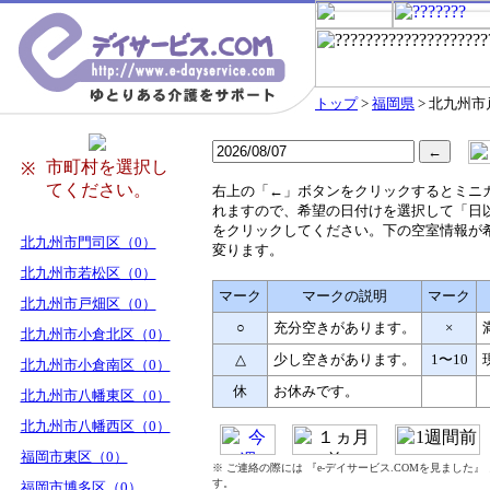
トップ
>
福岡県
> 北九州
市町村を選択し
※
てください。
右
上の「←」ボタンをクリックするとミニ
れますので、希望の日付けを選択して「日
をクリックしてください。下の空室情報が
北九州市門司区（0）
変ります。
北九州市若松区（0）
マーク
マークの説明
マーク
北九州市戸畑区（0）
○
充分空きがあります。
×
北九州市小倉北区（0）
△
少し空きがあります。
1〜10
北九州市小倉南区（0）
休
お休みです。
北九州市八幡東区（0）
北九州市八幡西区（0）
福岡市東区（0）
※ ご連絡の際には 『e-デイサービス.COMを見ました
す。
福岡市博多区（0）