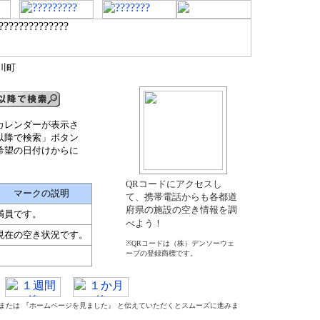
川町
カレンダーが表示さ
以降で検索」ボタン
希望の日付けからに
QRコードにアクセスし
マークの説明
て、携帯電話からも各都道
府県の施設の空き情報を調
満員です。
べよう！
現在の空き状況です。
※QRコードは（株）デンソーウェ
ーブの登録商標です。
』 または 『ホームページを見ました』 と伝えていただくとスムーズに進みま