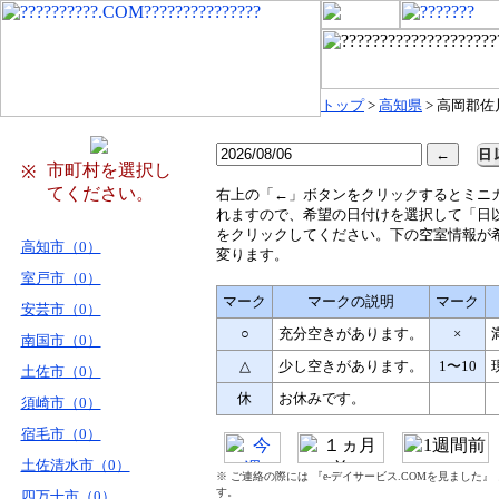
トップ
>
高知県
> 高岡郡佐
市町村を選択し
※
てください。
右
上の「←」ボタンをクリックするとミニ
れますので、希望の日付けを選択して「日
をクリックしてください。下の空室情報が
高知市（0）
変ります。
室戸市（0）
マーク
マークの説明
マーク
安芸市（0）
○
充分空きがあります。
×
南国市（0）
△
少し空きがあります。
1〜10
土佐市（0）
休
お休みです。
須崎市（0）
宿毛市（0）
土佐清水市（0）
※ ご連絡の際には 『e-デイサービス.COMを見ました
す。
四万十市（0）