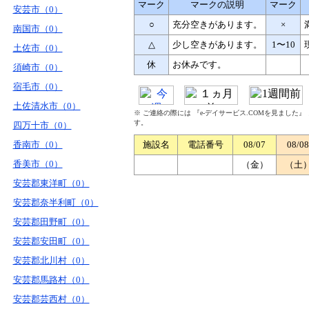
マーク
マークの説明
マーク
安芸市（0）
○
充分空きがあります。
×
南国市（0）
△
少し空きがあります。
1〜10
土佐市（0）
休
お休みです。
須崎市（0）
宿毛市（0）
土佐清水市（0）
※ ご連絡の際には 『e-デイサービス.COMを見ました
す。
四万十市（0）
香南市（0）
施設名
電話番号
08/07
08/08
香美市（0）
（金）
（土
安芸郡東洋町（0）
安芸郡奈半利町（0）
安芸郡田野町（0）
安芸郡安田町（0）
安芸郡北川村（0）
安芸郡馬路村（0）
安芸郡芸西村（0）