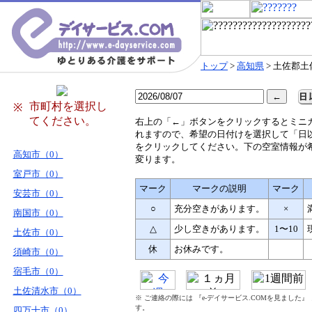
トップ
>
高知県
> 土佐郡土
市町村を選択し
※
てください。
右
上の「←」ボタンをクリックするとミニ
れますので、希望の日付けを選択して「日
をクリックしてください。下の空室情報が
高知市（0）
変ります。
室戸市（0）
マーク
マークの説明
マーク
安芸市（0）
○
充分空きがあります。
×
南国市（0）
△
少し空きがあります。
1〜10
土佐市（0）
休
お休みです。
須崎市（0）
宿毛市（0）
土佐清水市（0）
※ ご連絡の際には 『e-デイサービス.COMを見ました
す。
四万十市（0）