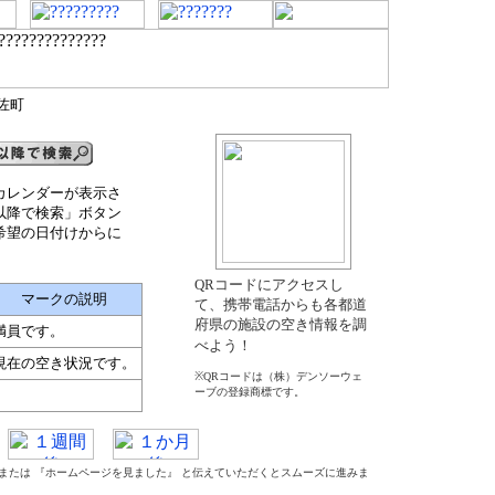
佐町
カレンダーが表示さ
以降で検索」ボタン
希望の日付けからに
QRコードにアクセスし
マークの説明
て、携帯電話からも各都道
府県の施設の空き情報を調
満員です。
べよう！
現在の空き状況です。
※QRコードは（株）デンソーウェ
ーブの登録商標です。
』 または 『ホームページを見ました』 と伝えていただくとスムーズに進みま