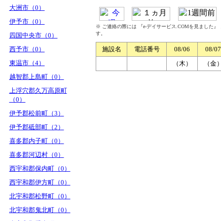
大洲市（0）
伊予市（0）
※ ご連絡の際には 『e-デイサービス.COMを見ました
す。
四国中央市（0）
西予市（0）
施設名
電話番号
08/06
08/07
東温市（4）
（木）
（金
越智郡上島町（0）
上浮穴郡久万高原町
（0）
伊予郡松前町（3）
伊予郡砥部町（2）
喜多郡内子町（0）
喜多郡河辺村（0）
西宇和郡保内町（0）
西宇和郡伊方町（0）
北宇和郡松野町（0）
北宇和郡鬼北町（0）