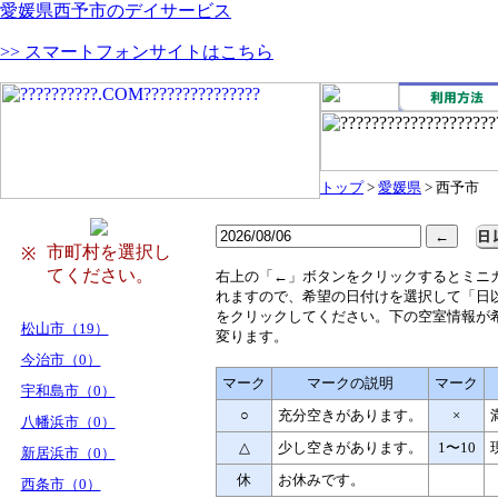
愛媛県西予市のデイサービス
>> スマートフォンサイトはこちら
トップ
>
愛媛県
> 西予市
市町村を選択し
※
てください。
右
上の「←」ボタンをクリックするとミニ
れますので、希望の日付けを選択して「日
をクリックしてください。下の空室情報が
松山市（19）
変ります。
今治市（0）
マーク
マークの説明
マーク
宇和島市（0）
○
充分空きがあります。
×
八幡浜市（0）
△
少し空きがあります。
1〜10
新居浜市（0）
休
お休みです。
西条市（0）