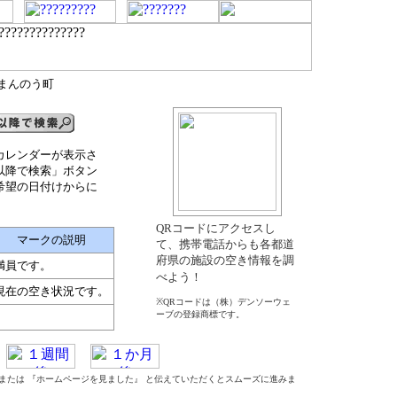
郡まんのう町
カレンダーが表示さ
以降で検索」ボタン
希望の日付けからに
QRコードにアクセスし
マークの説明
て、携帯電話からも各都道
府県の施設の空き情報を調
満員です。
べよう！
現在の空き状況です。
※QRコードは（株）デンソーウェ
ーブの登録商標です。
』 または 『ホームページを見ました』 と伝えていただくとスムーズに進みま