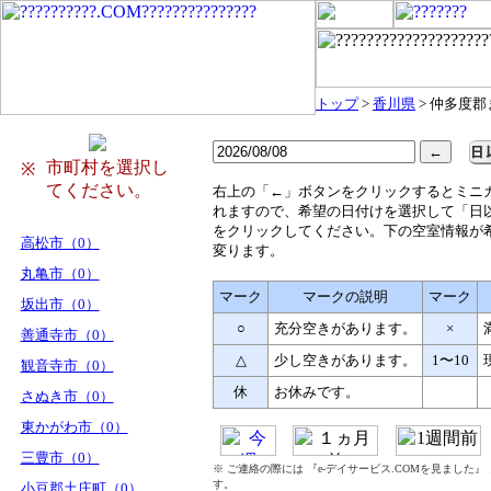
トップ
>
香川県
> 仲多度
市町村を選択し
※
てください。
右
上の「←」ボタンをクリックするとミニ
れますので、希望の日付けを選択して「日
をクリックしてください。下の空室情報が
高松市（0）
変ります。
丸亀市（0）
マーク
マークの説明
マーク
坂出市（0）
○
充分空きがあります。
×
善通寺市（0）
△
少し空きがあります。
1〜10
観音寺市（0）
休
お休みです。
さぬき市（0）
東かがわ市（0）
三豊市（0）
※ ご連絡の際には 『e-デイサービス.COMを見ました
す。
小豆郡土庄町（0）