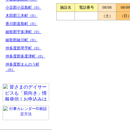
小豆郡小豆島町（0）
施設名
電話番号
08/08
08/09
木田郡三木町（0）
（土）
（日
香川郡直島町（0）
綾歌郡宇多津町（0）
綾歌郡綾川町（0）
仲多度郡琴平町（0）
仲多度郡多度津町（0）
仲多度郡まんのう町
（0）