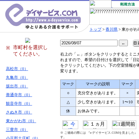
トップ
>
香川県
> 東かがわ
市町村を選択し
※
てください。
右
上の「←」ボタンをクリックするとミニ
れますので、希望の日付けを選択して「日
をクリックしてください。下の空室情報が
高松市（0）
変ります。
丸亀市（0）
マーク
マークの説明
マーク
坂出市（0）
○
充分空きがあります。
×
善通寺市（0）
△
少し空きがあります。
1〜10
観音寺市（0）
休
お休みです。
さぬき市（0）
東かがわ市（0）
三豊市（0）
※ ご連絡の際には 『e-デイサービス.COMを見ました
す。
小豆郡土庄町（0）