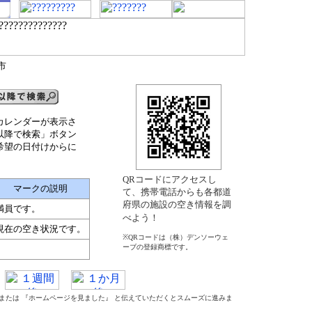
市
カレンダーが表示さ
以降で検索」ボタン
希望の日付けからに
QRコードにアクセスし
マークの説明
て、携帯電話からも各都道
府県の施設の空き情報を調
満員です。
べよう！
現在の空き状況です。
※QRコードは（株）デンソーウェ
ーブの登録商標です。
』 または 『ホームページを見ました』 と伝えていただくとスムーズに進みま