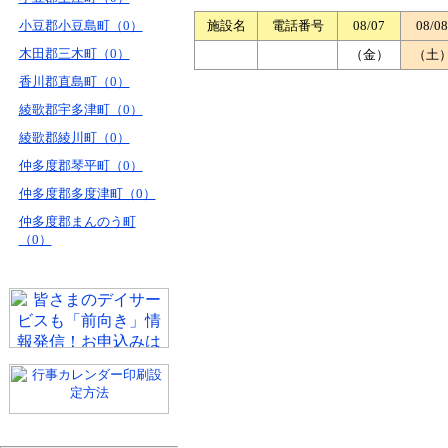
小豆郡小豆島町（0）
施設名
電話番号
08/07
08/08
木田郡三木町（0）
（金）
（土
香川郡直島町（0）
綾歌郡宇多津町（0）
綾歌郡綾川町（0）
仲多度郡琴平町（0）
仲多度郡多度津町（0）
仲多度郡まんのう町
（0）