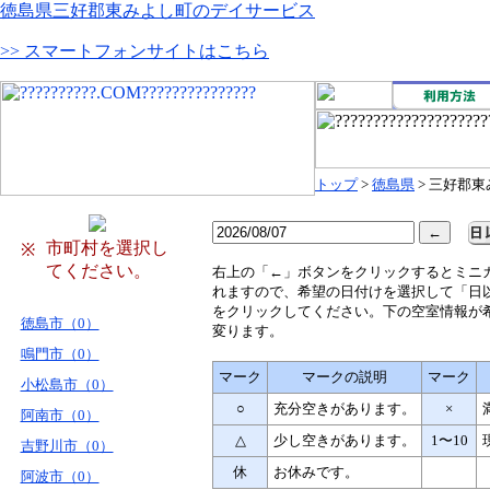
徳島県三好郡東みよし町のデイサービス
>> スマートフォンサイトはこちら
トップ
>
徳島県
> 三好郡
市町村を選択し
※
てください。
右
上の「←」ボタンをクリックするとミニ
れますので、希望の日付けを選択して「日
をクリックしてください。下の空室情報が
徳島市（0）
変ります。
鳴門市（0）
マーク
マークの説明
マーク
小松島市（0）
○
充分空きがあります。
×
阿南市（0）
△
少し空きがあります。
1〜10
吉野川市（0）
休
お休みです。
阿波市（0）