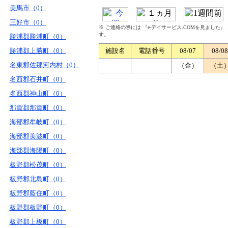
美馬市（0）
三好市（0）
※ ご連絡の際には 『e-デイサービス.COMを見ました
す。
勝浦郡勝浦町（0）
勝浦郡上勝町（0）
施設名
電話番号
08/07
08/08
名東郡佐那河内村（0）
（金）
（土
名西郡石井町（0）
名西郡神山町（0）
那賀郡那賀町（0）
海部郡牟岐町（0）
海部郡美波町（0）
海部郡海陽町（0）
板野郡松茂町（0）
板野郡北島町（0）
板野郡藍住町（0）
板野郡板野町（0）
板野郡上板町（0）