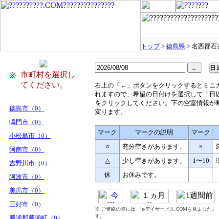
トップ
>
徳島県
> 名西郡石
市町村を選択し
※
てください。
右
上の「←」ボタンをクリックするとミニ
れますので、希望の日付けを選択して「日
をクリックしてください。下の空室情報が
徳島市（0）
変ります。
鳴門市（0）
マーク
マークの説明
マーク
小松島市（0）
○
充分空きがあります。
×
阿南市（0）
△
少し空きがあります。
1〜10
吉野川市（0）
休
お休みです。
阿波市（0）
美馬市（0）
三好市（0）
※ ご連絡の際には 『e-デイサービス.COMを見ました
す。
勝浦郡勝浦町（0）