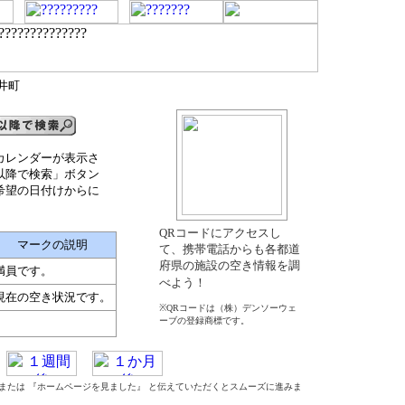
井町
カレンダーが表示さ
以降で検索」ボタン
希望の日付けからに
QRコードにアクセスし
マークの説明
て、携帯電話からも各都道
府県の施設の空き情報を調
満員です。
べよう！
現在の空き状況です。
※QRコードは（株）デンソーウェ
ーブの登録商標です。
』 または 『ホームページを見ました』 と伝えていただくとスムーズに進みま