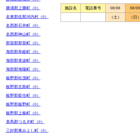
勝浦郡上勝町（0）
施設名
電話番号
08/08
08/09
名東郡佐那河内村（0）
（土）
（日
名西郡石井町（0）
名西郡神山町（0）
那賀郡那賀町（0）
海部郡牟岐町（0）
海部郡美波町（0）
海部郡海陽町（0）
板野郡松茂町（0）
板野郡北島町（0）
板野郡藍住町（0）
板野郡板野町（0）
板野郡上板町（0）
美馬郡つるぎ町（0）
三好郡東みよし町（0）