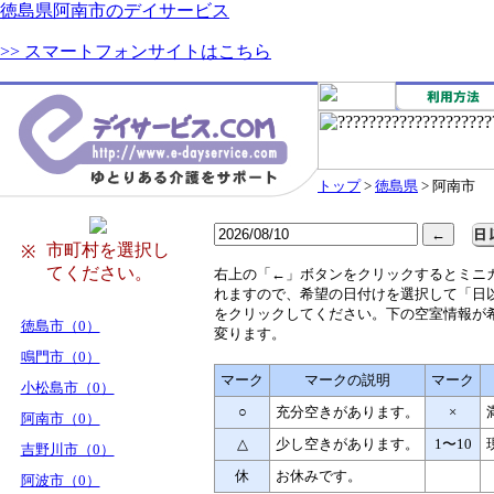
徳島県阿南市のデイサービス
>> スマートフォンサイトはこちら
トップ
>
徳島県
> 阿南市
市町村を選択し
※
てください。
右
上の「←」ボタンをクリックするとミニ
れますので、希望の日付けを選択して「日
をクリックしてください。下の空室情報が
徳島市（0）
変ります。
鳴門市（0）
マーク
マークの説明
マーク
小松島市（0）
○
充分空きがあります。
×
阿南市（0）
△
少し空きがあります。
1〜10
吉野川市（0）
休
お休みです。
阿波市（0）