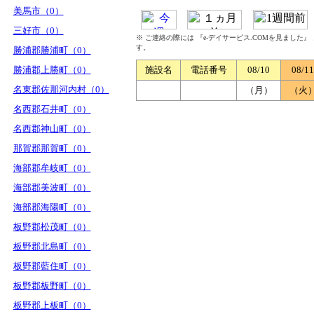
美馬市（0）
三好市（0）
※ ご連絡の際には 『e-デイサービス.COMを見ました
す。
勝浦郡勝浦町（0）
勝浦郡上勝町（0）
施設名
電話番号
08/10
08/11
名東郡佐那河内村（0）
（月）
（火
名西郡石井町（0）
名西郡神山町（0）
那賀郡那賀町（0）
海部郡牟岐町（0）
海部郡美波町（0）
海部郡海陽町（0）
板野郡松茂町（0）
板野郡北島町（0）
板野郡藍住町（0）
板野郡板野町（0）
板野郡上板町（0）