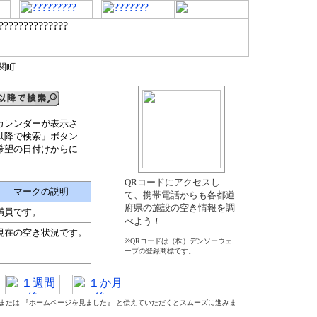
関町
カレンダーが表示さ
以降で検索」ボタン
希望の日付けからに
QRコードにアクセスし
マークの説明
て、携帯電話からも各都道
府県の施設の空き情報を調
満員です。
べよう！
現在の空き状況です。
※QRコードは（株）デンソーウェ
ーブの登録商標です。
』 または 『ホームページを見ました』 と伝えていただくとスムーズに進みま