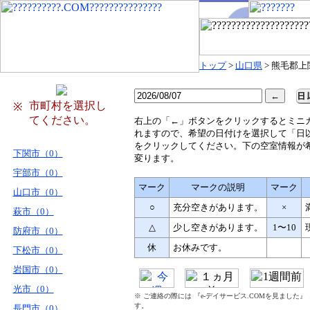
トップ
>
山口県
> 熊毛郡上
市町村を選択し
※
てください。
右
上の「←」ボタンをクリックするとミニ
れますので、希望の日付けを選択して「日
をクリックしてください。下の空室情報が
下関市（0）
変ります。
宇部市（0）
マーク
マークの説明
マーク
山口市（0）
○
充分空きがあります。
×
萩市（0）
△
少し空きがあります。
1〜10
防府市（0）
休
お休みです。
下松市（0）
岩国市（0）
光市（0）
※ ご連絡の際には 『e-デイサービス.COMを見ました
す。
長門市（0）